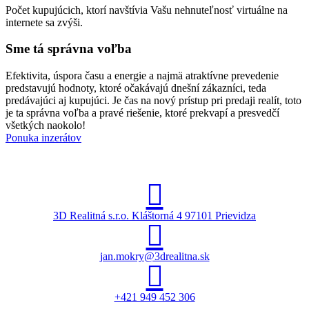
Počet kupujúcich, ktorí navštívia Vašu nehnuteľnosť virtuálne na
internete sa zvýši.
Sme tá správna voľba
Efektivita, úspora času a energie a najmä atraktívne prevedenie
predstavujú hodnoty, ktoré očakávajú dnešní zákazníci, teda
predávajúci aj kupujúci. Je čas na nový prístup pri predaji realít, toto
je ta správna voľba a pravé riešenie, ktoré prekvapí a presvedčí
všetkých naokolo!
Ponuka inzerátov
3D Realitná s.r.o. Kláštorná 4 97101 Prievidza
jan.mokry@3drealitna.sk
+421 949 452 306