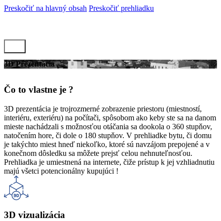
Preskočiť na hlavný obsah
Preskočiť prehliadku
3D Prezentácia
Čo to vlastne je ?
3D prezentácia je trojrozmerné zobrazenie priestoru (miestností,
interiéru, exteriéru) na počítači, spôsobom ako keby ste sa na danom
mieste nachádzali s možnosťou otáčania sa dookola o 360 stupňov,
natočením hore, či dole o 180 stupňov. V prehliadke bytu, či domu
je takýchto miest hneď niekoľko, ktoré sú navzájom prepojené a v
konečnom dôsledku sa môžete prejsť celou nehnuteľnosťou.
Prehliadka je umiestnená na internete, čiže prístup k jej vzhliadnutiu
majú všetci potencionálny kupujúci !
3D vizualizácia