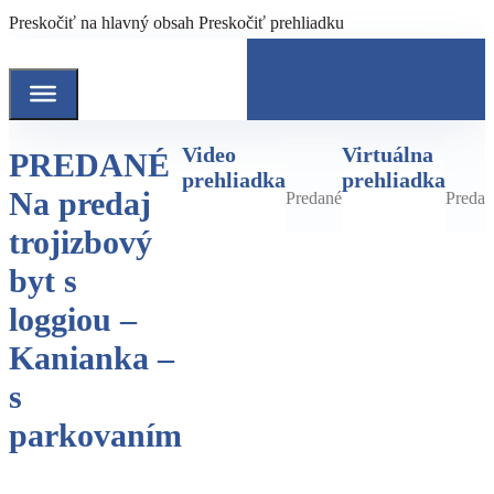
Preskočiť na hlavný obsah
Preskočiť prehliadku
Video
Virtuálna
PREDANÉ
prehliadka
prehliadka
Na predaj
Predané
Predan
trojizbový
byt s
loggiou –
Kanianka –
s
parkovaním