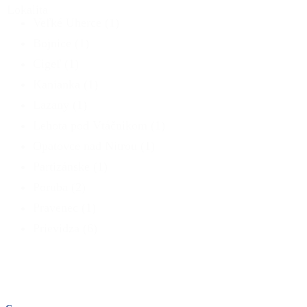
Lokalita
Veľké Uherce
(1)
Bojnice
(1)
Cigeľ
(1)
Kanianka
(1)
Lazany
(1)
Lehota pod Vtáčnikom
(1)
Opatovce nad Nitrou
(1)
Partizánske
(1)
Poruba
(2)
Pravenec
(1)
Prievidza
(6)