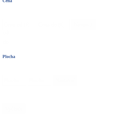
Cena
Cena
Nastaviť
od
do
Plocha
Plocha
Nastaviť
Vyčistiť