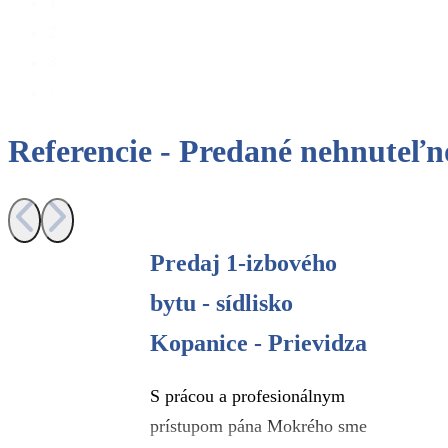
1
2
3
›
Referencie - Predané nehnuteľn
Predaj 1-izbového
bytu - sídlisko
Kopanice - Prievidza
S prácou a profesionálnym
prístupom pána Mokrého sme