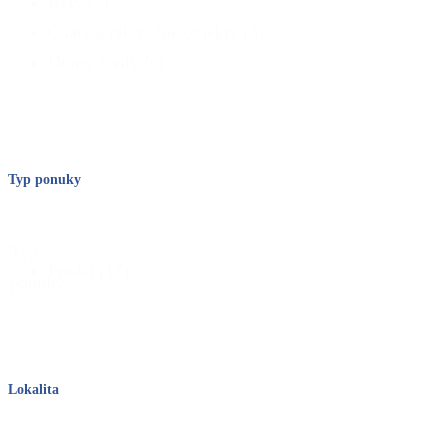
Byty
(7)
Chaty a rekreačné objekty
(3)
Domy a vily
(6)
Typ ponuky
Typ
Predaj
(17)
ponuky
Lokalita