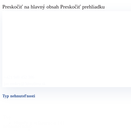
Preskočiť na hlavný obsah
Preskočiť prehliadku
+421 949 452 306
jan.mokry@3drealitna.sk
Typ nehnuteľnosti
Typ
Hotely a reštaurácie
(1)
nehnuteľnosti