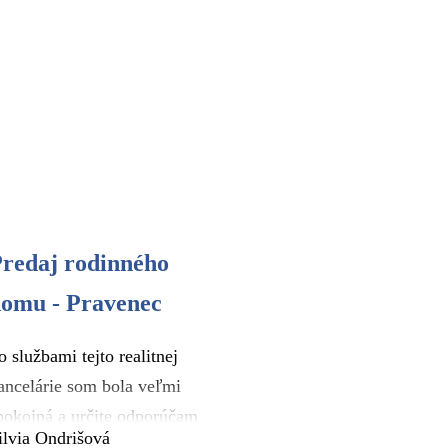
redaj rodinného
omu - Pravenec
o službami tejto realitnej
ancelárie som bola veľmi
pokojná a určite odporúčam
ilvia Ondrišová
šetkými desiatimi. Riešili