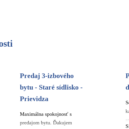
osti
Predaj 3-izbového
P
bytu - Staré sídlisko -
d
Prievidza
S
k
Maximálna spokojnosť s
s
predajom bytu. Ďakujem
S
v