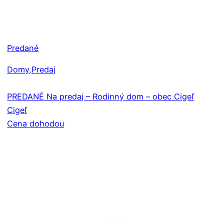
Predané
Domy
,Predaj
PREDANÉ Na predaj – Rodinný dom – obec Cigeľ
Cigeľ
Cena dohodou
1