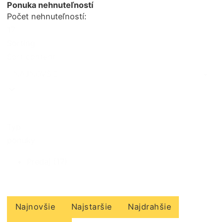
Ponuka nehnuteľností
Počet nehnuteľností:
17
Sorting
Sort content
Typ
ponuky
Predaj
(17)
Najnovšie
Najstaršie
Najdrahšie