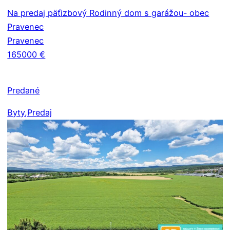
Na predaj päťizbový Rodinný dom s garážou- obec
Pravenec
Pravenec
165000 €
Predané
Byty
,Predaj