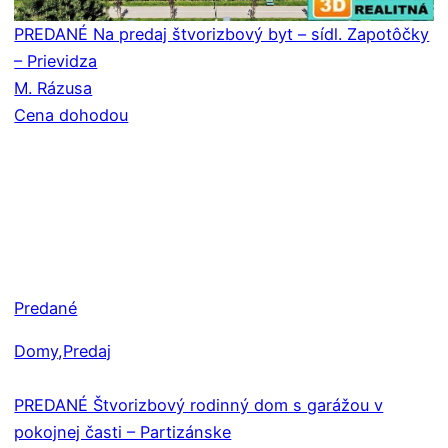
PREDANÉ Na predaj štvorizbový byt – sídl. Zapotôčky
– Prievidza
M. Rázusa
Cena dohodou
Predané
Domy
,Predaj
PREDANÉ Štvorizbový rodinný dom s garážou v
pokojnej časti – Partizánske