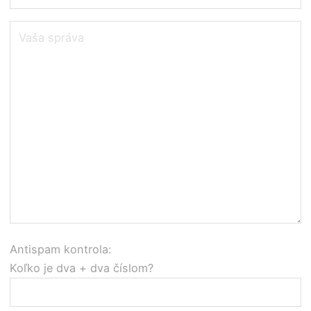
raz vďaka za
vďačná jemu.
výborná. Ďakujem
všetko a veľa
Určite
spokojných
odporúčam 👌
klientov, ako
sme my.
Antispam kontrola:
Koľko je dva + dva číslom?