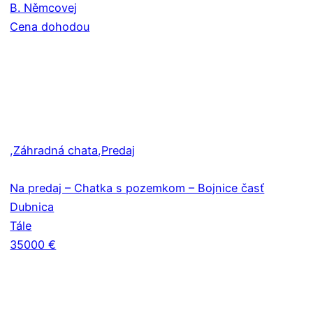
B. Němcovej
Cena dohodou
,Záhradná chata
,Predaj
Na predaj – Chatka s pozemkom – Bojnice časť
Dubnica
Tále
35000 €