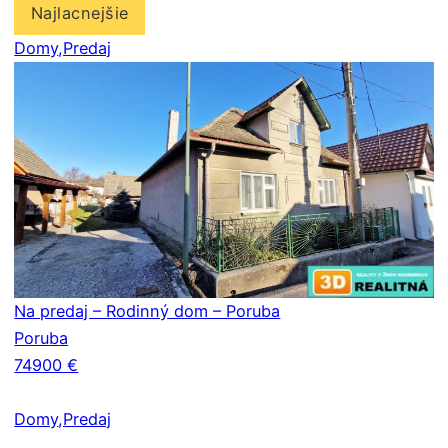
Najlacnejšie
Domy
,Predaj
Na predaj – Rodinný dom – Poruba
Poruba
74900 €
Domy
,Predaj